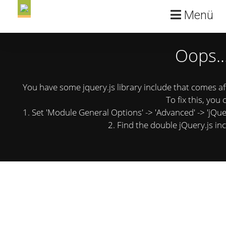
Menü
Oops..
You have some jquery.js library include that comes afte
To fix this, you 
1. Set 'Module General Options' -> 'Advanced' -> 'jQuery
2. Find the double jQuery.js inc